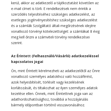
kerül, akkor az adatkezelő a tájékoztatást követően az
e-mail címet is törli. E rendelkezések nem érintik a
szerződés teljesítéséhez szükséges adatkezelést, az
esetleges jogérvényesítéshez szükséges adatkezelést
és a számlák Szolgáltató általi megőrzésének idejére
vonatkozó törvényi kötelezettséget: a számlákat 8 évig
meg kell őrizni a számviteli törvény rendelkezései
szerint.
Az Érintett (Felhasználó/Vásárló) adatkezeléssel
kapcsolatos jogai
Ön, mint Érintett kérelmezheti az adatkezelőtől az Önre
vonatkozó személyes adatokhoz való hozzáférést,
azok helyesbítését, törlését vagy kezelésének
korlátozását, és tiltakozhat az ilyen személyes adatok
kezelése ellen. Önnek, mint Érintettnek joga van az
adathordozhatósághoz, továbbá a hozzájárulás
bármely időpontban történő visszavonásához.