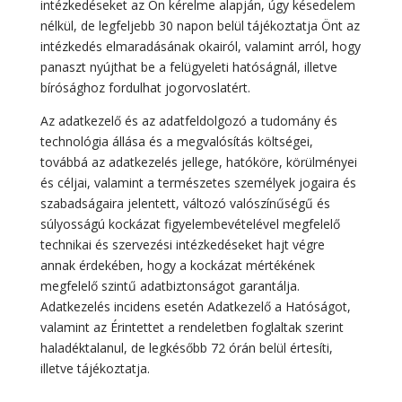
intézkedéseket az Ön kérelme alapján, úgy késedelem
nélkül, de legfeljebb 30 napon belül tájékoztatja Önt az
intézkedés elmaradásának okairól, valamint arról, hogy
panaszt nyújthat be a felügyeleti hatóságnál, illetve
bírósághoz fordulhat jogorvoslatért.
Az adatkezelő és az adatfeldolgozó a tudomány és
technológia állása és a megvalósítás költségei,
továbbá az adatkezelés jellege, hatóköre, körülményei
és céljai, valamint a természetes személyek jogaira és
szabadságaira jelentett, változó valószínűségű és
súlyosságú kockázat figyelembevételével megfelelő
technikai és szervezési intézkedéseket hajt végre
annak érdekében, hogy a kockázat mértékének
megfelelő szintű adatbiztonságot garantálja.
Adatkezelés incidens esetén Adatkezelő a Hatóságot,
valamint az Érintettet a rendeletben foglaltak szerint
haladéktalanul, de legkésőbb 72 órán belül értesíti,
illetve tájékoztatja.