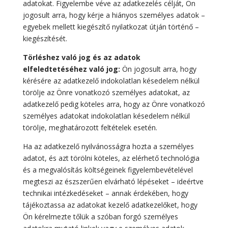
adatokat. Figyelembe véve az adatkezelés célját, Ön
jogosult arra, hogy kérje a hiányos személyes adatok –
egyebek mellett kiegészítő nyilatkozat útján történő –
kiegészítését.
Törléshez való jog és az adatok
elfeledtetéséhez való jog:
Ön jogosult arra, hogy
kérésére az adatkezelő indokolatlan késedelem nélkül
törölje az Önre vonatkozó személyes adatokat, az
adatkezelő pedig köteles arra, hogy az Önre vonatkozó
személyes adatokat indokolatlan késedelem nélkül
törölje, meghatározott feltételek esetén.
Ha az adatkezelő nyilvánosságra hozta a személyes
adatot, és azt törölni köteles, az elérhető technológia
és a megvalósítás költségeinek figyelembevételével
megteszi az észszerűen elvárható lépéseket – ideértve
technikai intézkedéseket – annak érdekében, hogy
tájékoztassa az adatokat kezelő adatkezelőket, hogy
Ön kérelmezte tőlük a szóban forgó személyes