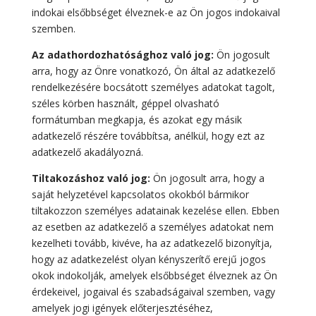
indokai elsőbbséget élveznek-e az Ön jogos indokaival
szemben.
Az adathordozhatósághoz való jog:
Ön jogosult
arra, hogy az Önre vonatkozó, Ön által az adatkezelő
rendelkezésére bocsátott személyes adatokat tagolt,
széles körben használt, géppel olvasható
formátumban megkapja, és azokat egy másik
adatkezelő részére továbbítsa, anélkül, hogy ezt az
adatkezelő akadályozná.
Tiltakozáshoz való jog:
Ön jogosult arra, hogy a
saját helyzetével kapcsolatos okokból bármikor
tiltakozzon személyes adatainak kezelése ellen. Ebben
az esetben az adatkezelő a személyes adatokat nem
kezelheti tovább, kivéve, ha az adatkezelő bizonyítja,
hogy az adatkezelést olyan kényszerítő erejű jogos
okok indokolják, amelyek elsőbbséget élveznek az Ön
érdekeivel, jogaival és szabadságaival szemben, vagy
amelyek jogi igények előterjesztéséhez,