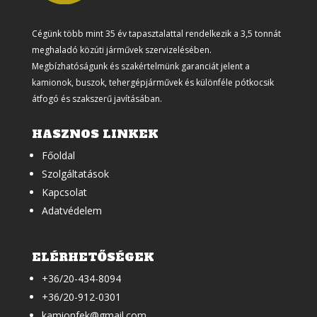
Cégünk több mint 35 év tapasztalattal rendelkezik a 3,5 tonnát
meghaladó közúti járművek szervizelésében.
Megbízhatóságunk és szakértelmünk garanciát jelent a
kamionok, buszok, tehergépjárművek és különféle pótkocsik
átfogó és szakszerű javításában.
HASZNOS LINKEK
Főoldal
Szolgáltatások
Kapcsolat
Adatvédelem
ELÉRHETŐSÉGEK
+36/20-434-8094
+36/20-912-0301
kamionfek@gmail.com