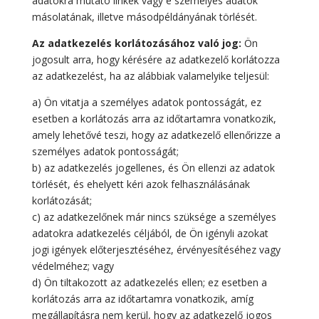
adatokra mutató linkek vagy e személyes adatok
másolatának, illetve másodpéldányának törlését.
Az adatkezelés korlátozásához való jog:
Ön
jogosult arra, hogy kérésére az adatkezelő korlátozza
az adatkezelést, ha az alábbiak valamelyike teljesül:
a) Ön vitatja a személyes adatok pontosságát, ez
esetben a korlátozás arra az időtartamra vonatkozik,
amely lehetővé teszi, hogy az adatkezelő ellenőrizze a
személyes adatok pontosságát;
b) az adatkezelés jogellenes, és Ön ellenzi az adatok
törlését, és ehelyett kéri azok felhasználásának
korlátozását;
c) az adatkezelőnek már nincs szüksége a személyes
adatokra adatkezelés céljából, de Ön igényli azokat
jogi igények előterjesztéséhez, érvényesítéséhez vagy
védelméhez; vagy
d) Ön tiltakozott az adatkezelés ellen; ez esetben a
korlátozás arra az időtartamra vonatkozik, amíg
megállapításra nem kerül, hogy az adatkezelő jogos