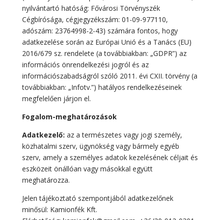
nyilvántartó hatóság: Fővárosi Törvényszék
Cégbírósága, cégjegyzékszám: 01-09-977110,
adószám: 23764998-2-43) számára fontos, hogy
adatkezelése során az Európai Unió és a Tanács (EU)
2016/679 sz. rendelete (a továbbiakban: „GDPR”) az
információs önrendelkezési jogról és az
információszabadságról szóló 2011. évi CXII. törvény (a
továbbiakban: „Infotv.”) hatályos rendelkezéseinek
megfelelően járjon el.
Fogalom-meghatározások
Adatkezelő:
az a természetes vagy jogi személy,
közhatalmi szerv, ügynökség vagy bármely egyéb
szerv, amely a személyes adatok kezelésének céljait és
eszközeit önállóan vagy másokkal együtt
meghatározza.
Jelen tájékoztató szempontjából adatkezelőnek
minősül: Kamionfék Kft.