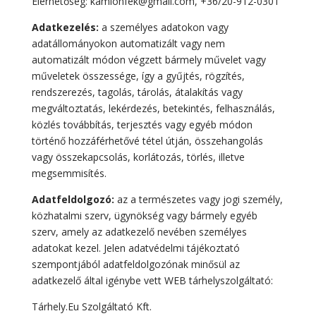
Elérhetőség: kamionfek@gmail.com, +36/20-912-0301
Adatkezelés:
a személyes adatokon vagy
adatállományokon automatizált vagy nem
automatizált módon végzett bármely művelet vagy
műveletek összessége, így a gyűjtés, rögzítés,
rendszerezés, tagolás, tárolás, átalakítás vagy
megváltoztatás, lekérdezés, betekintés, felhasználás,
közlés továbbítás, terjesztés vagy egyéb módon
történő hozzáférhetővé tétel útján, összehangolás
vagy összekapcsolás, korlátozás, törlés, illetve
megsemmisítés.
Adatfeldolgozó:
az a természetes vagy jogi személy,
közhatalmi szerv, ügynökség vagy bármely egyéb
szerv, amely az adatkezelő nevében személyes
adatokat kezel. Jelen adatvédelmi tájékoztató
szempontjából adatfeldolgozónak minősül az
adatkezelő által igénybe vett WEB tárhelyszolgáltató:
Tárhely.Eu Szolgáltató Kft.