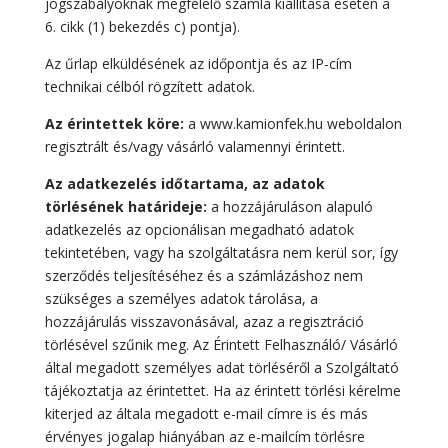
jogszabályoknak megfelelő számla kiállítása esetén a
6. cikk (1) bekezdés c) pontja).
Az űrlap elküldésének az időpontja és az IP-cím
technikai célból rögzített adatok.
Az érintettek köre:
a www.kamionfek.hu weboldalon
regisztrált és/vagy vásárló valamennyi érintett.
Az adatkezelés időtartama, az adatok
törlésének határideje:
a hozzájáruláson alapuló
adatkezelés az opcionálisan megadható adatok
tekintetében, vagy ha szolgáltatásra nem kerül sor, így
szerződés teljesítéséhez és a számlázáshoz nem
szükséges a személyes adatok tárolása, a
hozzájárulás visszavonásával, azaz a regisztráció
törlésével szűnik meg. Az Érintett Felhasználó/ Vásárló
által megadott személyes adat törléséről a Szolgáltató
tájékoztatja az érintettet. Ha az érintett törlési kérelme
kiterjed az általa megadott e-mail címre is és más
érvényes jogalap hiányában az e-mailcím törlésre