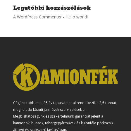
Legutóbbi hozzászólások
A WordPress Commenter
-
Hello world!
Cégünk több mint 35 év tapasztalattal rendelkezik a 3,5 tonnát
meghaladó közúti járművek szervizelésében.
Megbízhatóságunk és szakértelmünk garanciát jelent a
kamionok, buszok, tehergépjárművek és különféle pótkocsik
átfogó és szakszerű javításában.